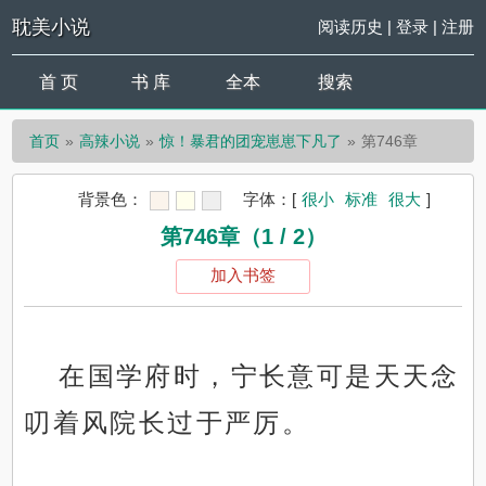
耽美小说
阅读历史
|
登录
|
注册
首 页
书 库
全本
搜索
首页
高辣小说
惊！暴君的团宠崽崽下凡了
第746章
背景色：
字体：
[
很小
标准
很大
]
第746章（1 / 2）
加入书签
在国学府时，宁长意可是天天念
叨着风院长过于严厉。