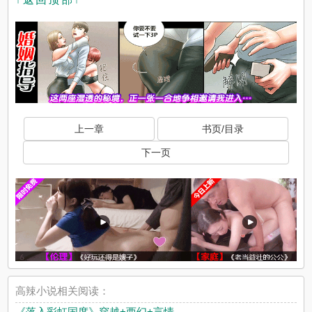
上一章
书页/目录
下一页
高辣小说相关阅读：
《落入彩虹国度》穿越+西幻+言情