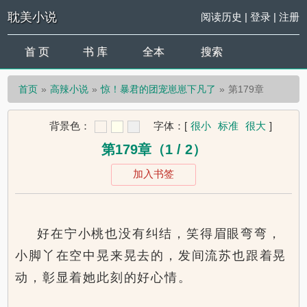
耽美小说
阅读历史
|
登录
|
注册
首 页
书 库
全本
搜索
首页
高辣小说
惊！暴君的团宠崽崽下凡了
第179章
背景色：
字体：
[
很小
标准
很大
]
第179章（1 / 2）
加入书签
好在宁小桃也没有纠结，笑得眉眼弯弯，
小脚丫在空中晃来晃去的，发间流苏也跟着晃
动，彰显着她此刻的好心情。