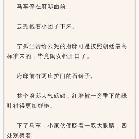
马车停在府邸面前。
云尧抱着小团子下来。
宁孤尘赏给云尧的府邸可是按照朝廷最高
标准来的，毕竟闺女都开口了。
府邸前有两庄护门的石狮子。
整个府邸大气磅礴，红墙被一旁垂下的绿
叶衬得更加鲜艳。
下了马车，小家伙便眨着一双大眼睛，四
处观察着。