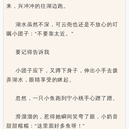
来，兴冲冲的往湖边跑。
湖水虽然不深，可云尧也还是不放心的叮
嘱小团子：“不要靠太近。”
要记得告诉我
小团子应下，又蹲下身子，伸出小手去拨
弄湖水，眼睛享受的眯起。
忽然，一只小鱼跑到宁小桃手心蹭了蹭。
滑溜溜的，惹得她瞬间笑弯了眼，小奶音
甜甜糯糯：“这里面好多鱼呀！”