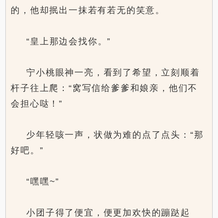
的，他却抿出一抹若有若无的笑意。
“皇上那边会找你。”
宁小桃眼神一亮，看到了希望，立刻顺着
杆子往上爬：“窝写信给爹爹和娘亲，他们不
会担心哒！”
少年轻咳一声，状做为难的点了点头：“那
好吧。”
“嘿嘿~”
小团子得了便宜，便更加欢快的蹦跶起