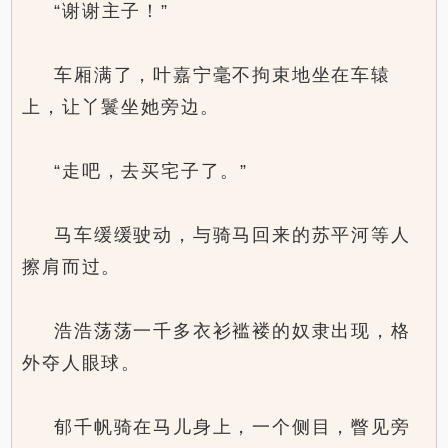
“谢谢主子！”
车厢满了，叶嘉宁毫不拘束地坐在车辕
上，让丫鬟坐她旁边。
“走吧，去买宅子了。”
马车缓缓驶动，与骑马回来的苏平河等人
擦肩而过。
浩浩荡荡一千多衣衫褴褛的奴隶出现，格
外夺人眼球。
郁千帆骑在马儿身上，一个侧目，瞥见旁