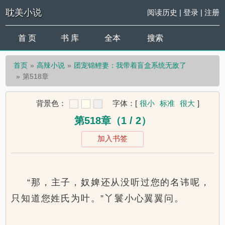
耽美小说
阅读历史
|
登录
|
注册
首 页
书 库
全本
搜索
首页
高辣小说
团宠锦鲤妻：我带着盲盒系统无敌了
第518章
背景色：
字体：
[
很小
标准
很大
]
第518章（1 / 2）
加入书签
“那，主子，奴婢还从没听过您的名讳呢，
只知道您姓氏为叶。”丫鬟小心翼翼问。