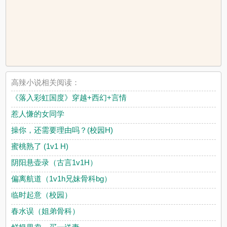
高辣小说相关阅读：
《落入彩虹国度》穿越+西幻+言情
惹人慊的女同学
操你，还需要理由吗？(校园H)
蜜桃熟了 (1v1 H)
阴阳悬壶录（古言1v1H）
偏离航道（1v1h兄妹骨科bg）
临时起意（校园）
春水误（姐弟骨科）