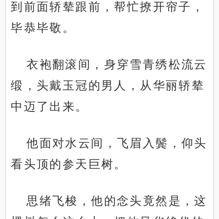
到前面轿辇跟前，帮忙撩开帘子，
毕恭毕敬。
衣袍翻滚间，身穿雪青绣松流云
缎，头戴玉冠的男人，从华丽轿辇
中迈了出来。
他面对水云间，飞眉入鬓，仰头
看头顶的参天巨树。
思绪飞梭，他的念头竟然是，这