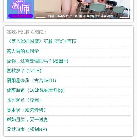
高辣小说相关阅读：
《落入彩虹国度》穿越+西幻+言情
惹人慊的女同学
操你，还需要理由吗？(校园H)
蜜桃熟了 (1v1 H)
阴阳悬壶录（古言1v1H）
偏离航道（1v1h兄妹骨科bg）
临时起意（校园）
春水误（姐弟骨科）
鲜奶甩卖，买一送妻
异世珍宝（强制NP）