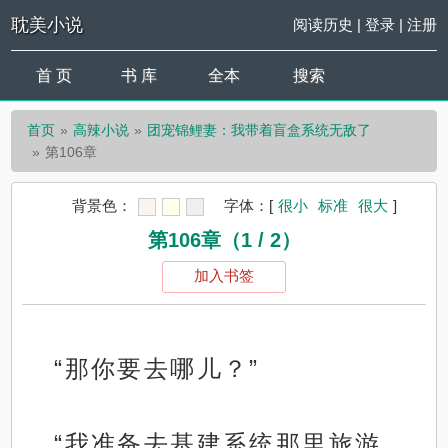
耽美小说
阅读历史
|
登录
|
注册
首 页
书 库
全本
搜索
首页
高辣小说
团宠锦鲤妻：我带着盲盒系统无敌了
第106章
背景色：
字体：
[
很小
标准
很大
]
第106章（1 / 2）
加入书签
“那你要去哪儿？”
“我准备去基建系统那里旅游，