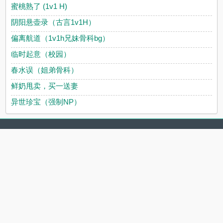
蜜桃熟了 (1v1 H)
阴阳悬壶录（古言1v1H）
偏离航道（1v1h兄妹骨科bg）
临时起意（校园）
春水误（姐弟骨科）
鲜奶甩卖，买一送妻
异世珍宝（强制NP）