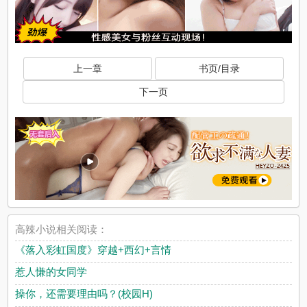
上一章
书页/目录
下一页
高辣小说相关阅读：
《落入彩虹国度》穿越+西幻+言情
惹人慊的女同学
操你，还需要理由吗？(校园H)