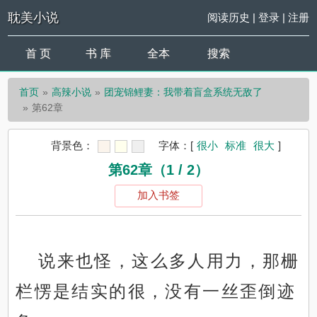
耽美小说
阅读历史
|
登录
|
注册
首 页
书 库
全本
搜索
首页
高辣小说
团宠锦鲤妻：我带着盲盒系统无敌了
第62章
背景色：
字体：
[
很小
标准
很大
]
第62章（1 / 2）
加入书签
说来也怪，这么多人用力，那栅
栏愣是结实的很，没有一丝歪倒迹