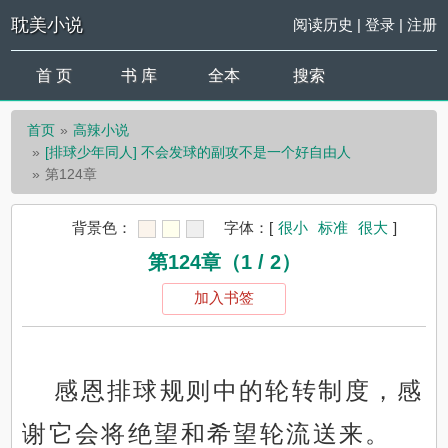
耽美小说
阅读历史
|
登录
|
注册
首 页
书 库
全本
搜索
首页
高辣小说
[排球少年同人] 不会发球的副攻不是一个好自由人
第124章
背景色：
字体：
[
很小
标准
很大
]
第124章（1 / 2）
加入书签
感恩排球规则中的轮转制度，感
谢它会将绝望和希望轮流送来。