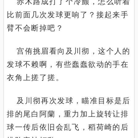
赤木路成打了个冷颤，怎么听着
比前面几次发球更响了？接起来手
臂不会断掉吧？
宫侑挑眉看向及川彻，这个人的
发球不赖啊，有些蠢蠢欲动的手在
衣角上搓了搓。
及川彻再次发球，瞄准目标是后
排的尾白阿蘭，重力加上旋转让排
球一传后依旧会乱飞，稻荷崎的后