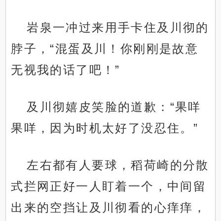
岩泉一冲过来用手卡住及川彻的
脖子，“混蛋及川！你刚刚是故意
无视我的话了吧！”
及川彻嬉皮笑脸的道歉：“果咩
果咩，因为时机太好了没忍住。”
左右都有人要球，稻荷崎的分散
式拦网正好一人盯着一个，中间留
出来的空挡让及川彻看的心痒痒，