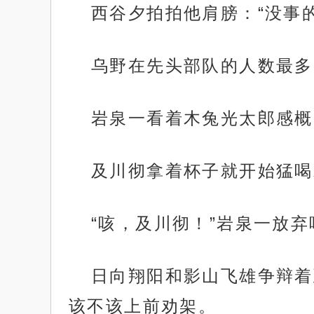
西谷夕拍拍他肩膀：“没事
乌野在先头部队的人数最多
岩泉一看着木兔光太郎感概
及川彻拿着杯子就开始猛喝
“咳，及川彻！”岩泉一放
日向翔阳和影山飞雄争辩着
该不该上前劝架。