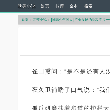
耽美小说
首 页
书 库
全本
搜索
首页
高辣小说
[排球少年同人] 不会发球的副攻不是
雀田熏问：“是不是还有人没
夜久卫辅喘了口气说：“我
孤爪研磨扶着步道的护栏大