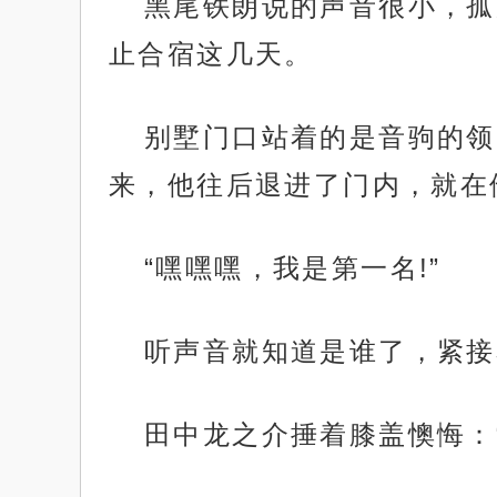
黑尾铁朗说的声音很小，孤
止合宿这几天。
别墅门口站着的是音驹的领
来，他往后退进了门内，就在
“嘿嘿嘿，我是第一名!”
听声音就知道是谁了，紧接
田中龙之介捶着膝盖懊悔：