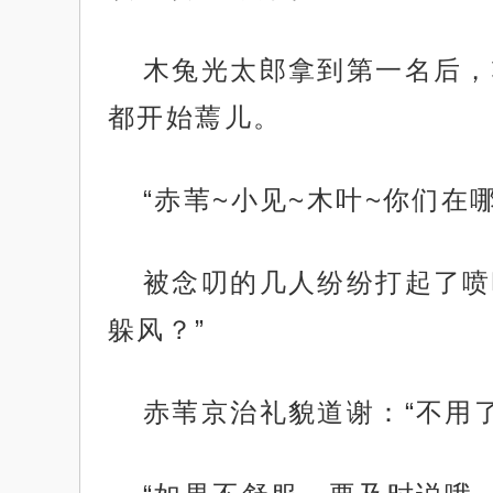
木兔光太郎拿到第一名后，
都开始蔫儿。
“赤苇~小见~木叶~你们在哪
被念叨的几人纷纷打起了喷
躲风？”
赤苇京治礼貌道谢：“不用