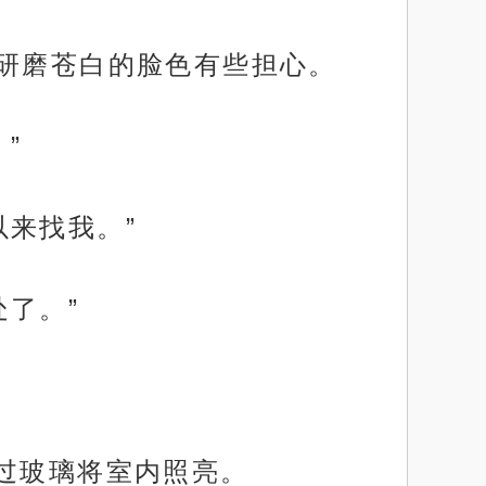
爪研磨苍白的脸色有些担心。
”
来找我。”
了。”
过玻璃将室内照亮。