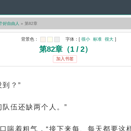
一个好自由人
第82章
背景色：
字体：
[
很小
标准
很大
]
第82章（1 / 2）
加入书签
到？”
们队伍还缺两个人。”
口喘着粗气，“接下来每、每天都要这样