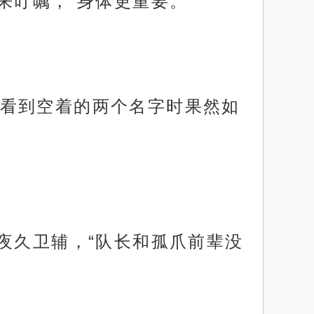
来叮嘱，“身体更重要。”
看到空着的两个名字时果然如
夜久卫辅，“队长和孤爪前辈没