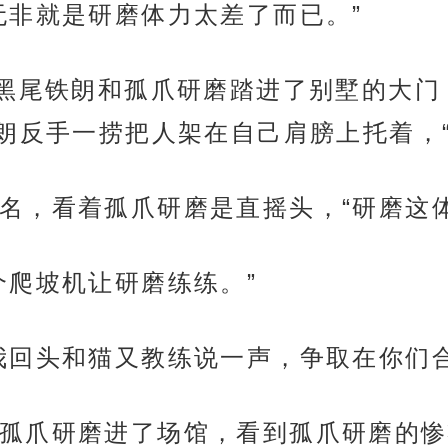
无非就是研磨体力太差了而已。”
0黑尾铁朗和孤爪研磨踏进了别墅的大
朗反手一捞把人架在自己肩膀上托着，“
名，看着孤爪研磨是直摇头，“研磨这
个爬坡机让研磨练练。”
我回头和猫又教练说一声，争取在你们
孤爪研磨进了场馆，看到孤爪研磨的惨