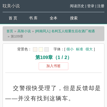
耽美小说
阅读历史
|
登录
|
注册
首 页
书 库
全本
搜索
首页
高辣小说
[柯南同人] 名柯五人组重生后在酒厂相遇
第109章
背景色：
字体：
[
很小
标准
很大
]
第109章（1 / 2）
加入书签
交警很快受理了，但是反馈却是
——并没有找到这辆车。