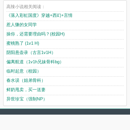
高辣小说相关阅读：
《落入彩虹国度》穿越+西幻+言情
惹人慊的女同学
操你，还需要理由吗？(校园H)
蜜桃熟了 (1v1 H)
阴阳悬壶录（古言1v1H）
偏离航道（1v1h兄妹骨科bg）
临时起意（校园）
春水误（姐弟骨科）
鲜奶甩卖，买一送妻
异世珍宝（强制NP）