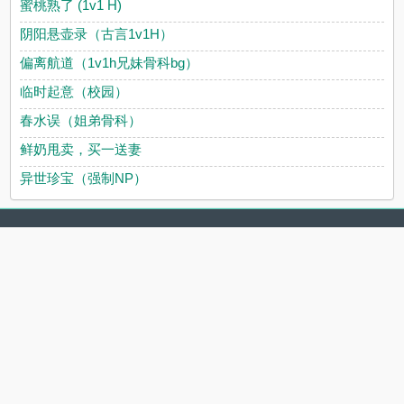
蜜桃熟了 (1v1 H)
阴阳悬壶录（古言1v1H）
偏离航道（1v1h兄妹骨科bg）
临时起意（校园）
春水误（姐弟骨科）
鲜奶甩卖，买一送妻
异世珍宝（强制NP）