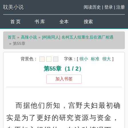
耽美小说
阅读历史
|
登录
|
注册
首 页
书 库
全本
搜索
首页
高辣小说
[柯南同人] 名柯五人组重生后在酒厂相遇
第55章
背景色：
字体：
[
很小
标准
很大
]
第55章（1 / 2）
加入书签
而据他们所知，宫野夫妇最初确
实是为了更好的研究资源与资金，