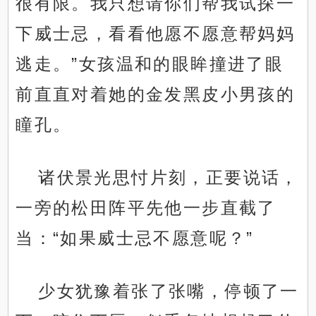
很有限。我只想请你们帮我试探一
下威士忌，看看他愿不愿意帮妈妈
逃走。”女孩温和的眼眸撞进了眼
前直直对着她的金发黑皮小男孩的
瞳孔。
诸伏景光思忖片刻，正要说话，
一旁的松田阵平先他一步直截了
当：“如果威士忌不愿意呢？”
少女犹豫着张了张嘴，停顿了一