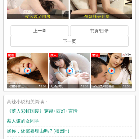
上一章
书页/目录
下一页
高辣小说相关阅读：
《落入彩虹国度》穿越+西幻+言情
惹人慊的女同学
操你，还需要理由吗？(校园H)