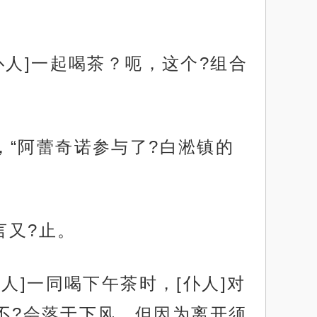
仆人]一起喝茶？呃，这个?组合
“阿蕾奇诺参与了?白淞镇的
言又?止。
人]一同喝下午茶时，[仆人]对
也不?会落于下风，但因为离开须