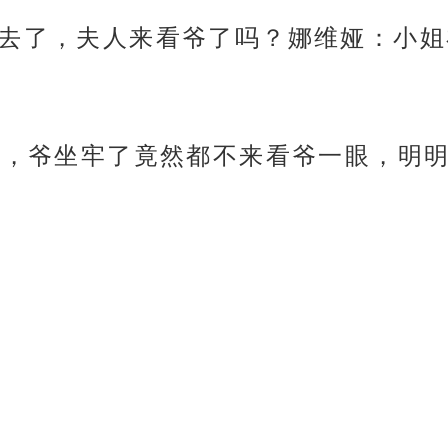
过去了，夫人来看爷了吗？娜维娅：小姐
心肠，爷坐牢了竟然都不来看爷一眼，明