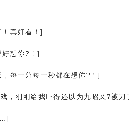
嘿！真好看！]
好想你?！]
夜，每一分每一秒都在想你?！]
游戏，刚刚给我吓得还以为九昭又?被刀
…]