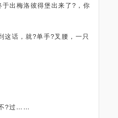
终于出梅洛彼得堡出来了?，你
听到这话，就?单手?叉腰，一只
不?过……