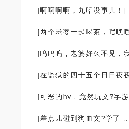
[啊啊啊啊，九昭没事儿！]
[两个老婆一起喝茶，嘿嘿
[呜呜呜，老婆好久不见，我
[在监狱的四十五个日日夜
[可恶的hy，竟然玩文?字
[差点儿碰到狗血文?学了…