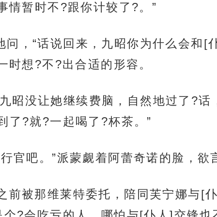
?事情暂时不?跟你计较了?。”
地问，“话说回来，九昭你为什么会和[
一时想?不?出合适的形容。
九昭没让她继续费脑，自然地过了?话，
了?就?一起喝了?杯茶。”
执行官吧。”派蒙觑着阿蕾奇诺的脸，欲
之前被那维莱特委托，陪同芙宁娜与[仆
个?会吃亏的人，哪怕与[仆人]交锋