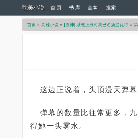
耽美小说
首 页
书 库
全本
搜索
首页
高辣小说
[原神] 系统上线时我已名扬提瓦特
第
这边正说着，头顶漫天弹幕
弹幕的数量比往常更多，九
得她一头雾水。