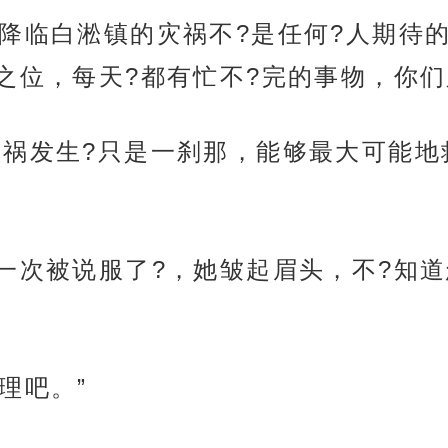
，降临白淞镇的灾祸不?是任何?人期待
之位，每天?都有忙不?完的事物，你们
灾祸发生?只是一刹那，能够最大可能
再一次被说服了?，她皱起眉头，不?知
理吧。”