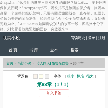
&esp;&esp;“这是他的世界里刚刚发生的事吧？所以他……要赶回去
保护旅团吗？” &esp;&esp;“不，团长并不是旅团的保护者，旅团本
身是一个完整的组织架构，只要有团员旅团就会一直存续。但团长
必须为失去的团员复仇，如果是我也会下令全员猎杀西索，直到他
死透为止。” &esp;&esp;如同诉说别人的故事一般，库洛洛十分平
静。刘恋看着他雕塑般的面容，突然没来">
耽美小说
阅读历史
|
登录
|
注册
首 页
书 库
全本
搜索
首页
高辣小说
[猎人同人] 姓鲁名西鲁
第83章
背景色：
字体：
[
很小
标准
很大
]
第83章（1 / 1）
加入书签