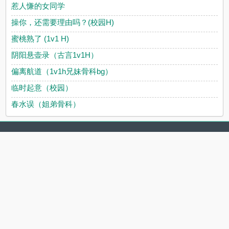
惹人慊的女同学
操你，还需要理由吗？(校园H)
蜜桃熟了 (1v1 H)
阴阳悬壶录（古言1v1H）
偏离航道（1v1h兄妹骨科bg）
临时起意（校园）
春水误（姐弟骨科）