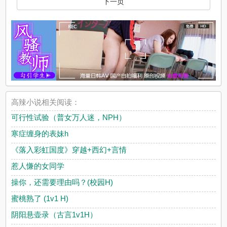
下一页
高辣小说相关阅读：
可行性试验（普女万人迷，NPH）
寒症缠身的表妹h
《落入彩虹国度》穿越+西幻+言情
惹人慊的女同学
操你，还需要理由吗？(校园H)
蜜桃熟了 (1v1 H)
阴阳悬壶录（古言1v1H）