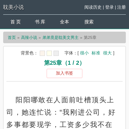
耽美小说
阅读历史
|
登录
|
注册
首 页
书 库
全本
搜索
首页
高辣小说
弟弟竟是耽美文男主
第25章
背景色：
字体：
[
很小
标准
很大
]
第25章（1 / 2）
加入书签
阳阳哪敢在人面前吐槽顶头上
司，她连忙说：“我刚进公司，好
多事都要现学，工资多少我不在