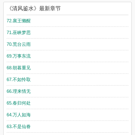
《清风鉴水》最新章节
72.襄王懒醒
71.巫峡梦思
70.荒台云雨
69.万事东流
68.朝暮重见
67.不如怜取
66.理来情无
65.春归何处
64.万人如海
63.不是仙眷