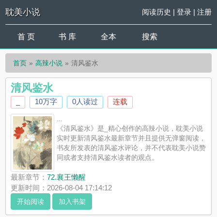
耽美小说
阅读历史
|
登录
|
注册
首 页
书 库
全本
搜索
首页
高辣小说
清风鉴水
清风鉴水
_
10万字
0人读过
连载
...
《清风鉴水》是_精心创作的高辣小说，耽美小说
实时更新清风鉴水最新章节并且提供无弹窗阅读，
书友所发表的清风鉴水评论，并不代表耽美小说赞
同或者支持清风鉴水读者的观点。
最新章节：
72.襄王懒醒
更新时间：2026-08-04 17:14:12
开始阅读
加入书架