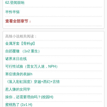
62.登闻鼓响
半怜半恼
查看全部章节 ↓
高辣小说相关阅读：
金属牙套【骨科gl】
自蹈覆辙 （1v2 重生）
诸界末日在线
可行性试验（普女万人迷，NPH）
寒症缠身的表妹h
《落入彩虹国度》穿越+西幻+言情
惹人慊的女同学
操你，还需要理由吗？(校园H)
蜜桃熟了 (1v1 H)