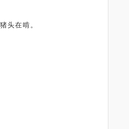
猪头在啃。