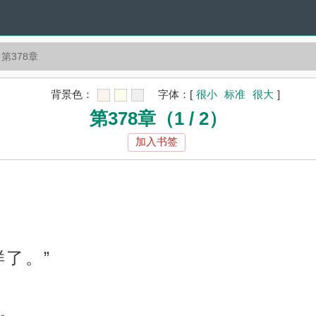
第378章
背景色：
字体：
[
很小
标准
很大
]
第378章（1 / 2）
加入书签
了。”
。