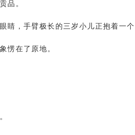
贡品。
眼睛，手臂极长的三岁小儿正抱着一个
象愣在了原地。
。