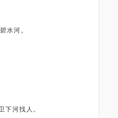
碧水河。
卫下河找人。