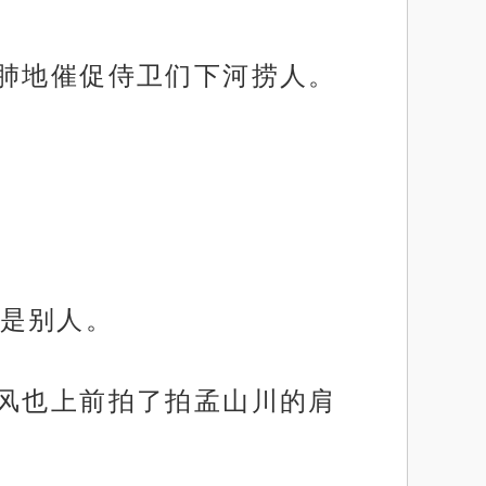
裂肺地催促侍卫们下河捞人。
是别人。
扶风也上前拍了拍孟山川的肩