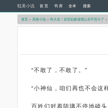
耽美小说
首 页
书 库
全本
搜索
首页
高辣小说
吃大瓜！后宫妃嫔读我心后不宫斗了
“不敢了，不敢了。”
“小神仙，咱们再也不会这样
百姓们对着陆璃不停地磕头