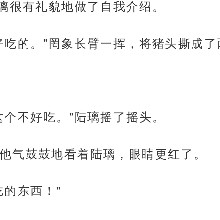
陆璃很有礼貌地做了自我介绍。
好吃的。”罔象长臂一挥，将猪头撕成了
这个不好吃。”陆璃摇了摇头。
他气鼓鼓地看着陆璃，眼睛更红了。
吃的东西！”