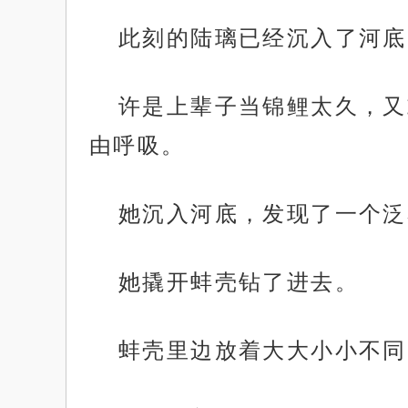
此刻的陆璃已经沉入了河底
许是上辈子当锦鲤太久，又
由呼吸。
她沉入河底，发现了一个泛
她撬开蚌壳钻了进去。
蚌壳里边放着大大小小不同