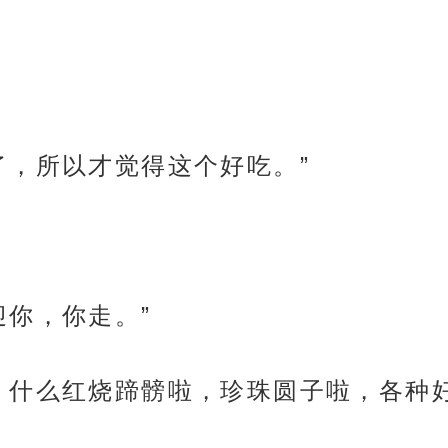
了，所以才觉得这个好吃。”
迎你，你走。”
。什么红烧蹄髈啦，珍珠圆子啦，各种