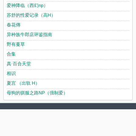
爱神降临（西幻np）
苏舒的性爱记录（高H）
春花傳
异种族牛郎店评鉴指南
野有蔓草
合集
真·百合天堂
相识
夏宫 （出轨 H）
母狗的驯服之路NP（强制爱）