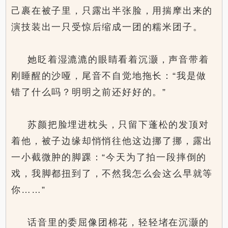
己裹在被子里，只露出半张脸，用揣摩出来的
演技装出一只受惊后缩成一团的糯米团子。
她眨着湿漉漉的眼睛看着沉灏，声音带着
刚睡醒的沙哑，尾音不自觉地拖长：“我是做
错了什么吗？明明之前还好好的。”
苏颜把脸埋进枕头，只留下蓬松的发顶对
着他，被子边缘却悄悄往他这边挪了挪，露出
一小截微肿的脚踝：“今天为了拍一段摔倒的
戏，我脚都扭到了，不然我怎么会这么早就等
你……”
话音里的委屈像团棉花，轻轻堵在沉灏的