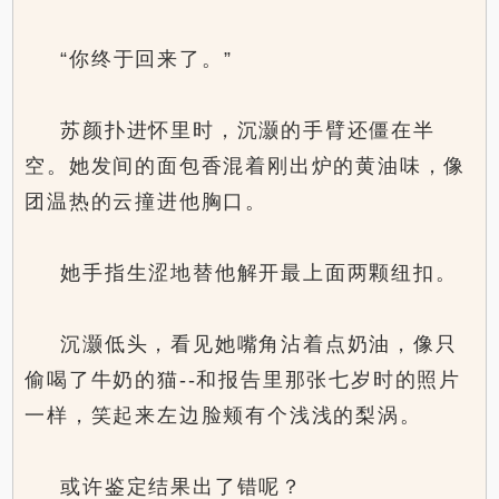
“你终于回来了。”
苏颜扑进怀里时，沉灏的手臂还僵在半
空。她发间的面包香混着刚出炉的黄油味，像
团温热的云撞进他胸口。
她手指生涩地替他解开最上面两颗纽扣。
沉灏低头，看见她嘴角沾着点奶油，像只
偷喝了牛奶的猫--和报告里那张七岁时的照片
一样，笑起来左边脸颊有个浅浅的梨涡。
或许鉴定结果出了错呢？