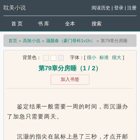
耽美小说
阅读历史
|
登录
|
注册
首 页
书 库
全本
搜索
首页
高辣小说
灏颜春（豪门骨科1v1h）
第79章分房睡
背景色：
字体：
[
很小
标准
很大
]
第79章分房睡（1 / 2）
加入书签
鉴定结果一般需要一周的时间，而沉灏办
了加急只需要两天。
沉灏的指尖在鼠标上悬了三秒，才点开邮