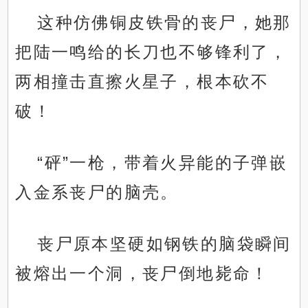
这种仿佛铜皮铁骨的丧尸，她那
把陆一鸣给的长刀也不够锋利了，
两相撞击直擦火星子，根本砍不
破！
“砰”一枪，带着火异能的子弹嵌
入金系丧尸的脑壳。
丧尸原本坚硬如钢铁的脑袋瞬间
被熔出一个洞，丧尸倒地毙命！