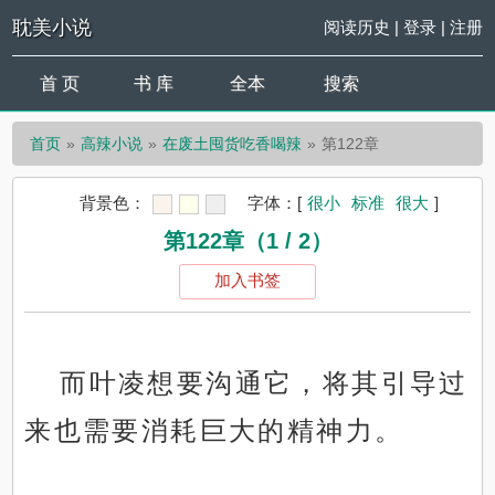
耽美小说
阅读历史
|
登录
|
注册
首 页
书 库
全本
搜索
首页
高辣小说
在废土囤货吃香喝辣
第122章
背景色：
字体：
[
很小
标准
很大
]
第122章（1 / 2）
加入书签
而叶凌想要沟通它，将其引导过
来也需要消耗巨大的精神力。