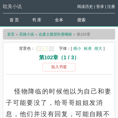
耽美小说
阅读历史
|
登录
|
注册
首 页
书 库
全本
搜索
首页
高辣小说
在废土囤货吃香喝辣
第102章
背景色：
字体：
[
很小
标准
很大
]
第102章（1 / 3）
加入书签
怪物降临的时候他以为自己和妻
子可能要没了，给哥哥姐姐发消
息，他们并没有回复，可能自顾不