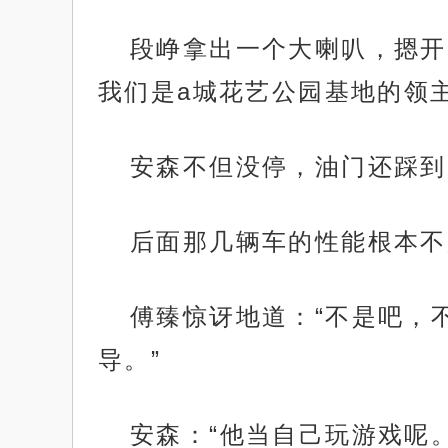
段峥拿出一个大喇叭，摁开
我们是a城花艺公园基地的领
安森不但没停，油门还踩到
后面那几辆车的性能根本不
傅臻惊讶地道：“不是吧，
导。”
安森：“他当自己玩游戏呢。