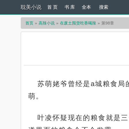
耽美小说
首 页
书 库
全本
搜索
首页
高辣小说
在废土囤货吃香喝辣
第98章
苏萌姥爷曾经是a城粮食局
萌。
叶凌怀疑现在的粮食就是三