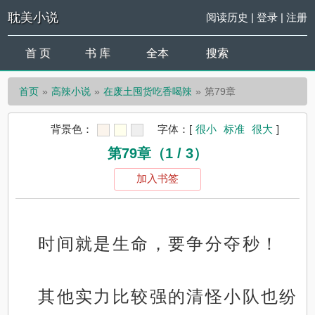
耽美小说
阅读历史
|
登录
|
注册
首 页
书 库
全本
搜索
首页
高辣小说
在废土囤货吃香喝辣
第79章
背景色：
字体：
[
很小
标准
很大
]
第79章（1 / 3）
加入书签
时间就是生命，要争分夺秒！
其他实力比较强的清怪小队也纷