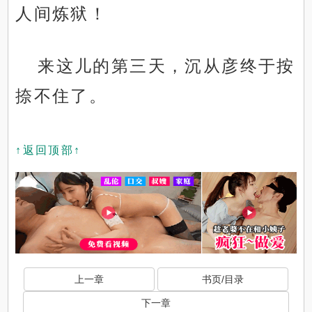
人间炼狱！
来这儿的第三天，沉从彦终于按
捺不住了。
↑返回顶部↑
上一章
书页/目录
下一章