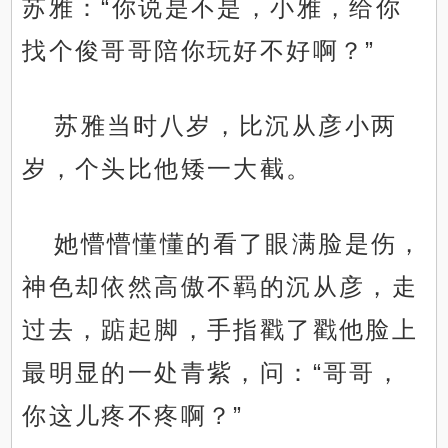
苏雅：“你说是不是，小雅，给你
找个俊哥哥陪你玩好不好啊？”
苏雅当时八岁，比沉从彦小两
岁，个头比他矮一大截。
她懵懵懂懂的看了眼满脸是伤，
神色却依然高傲不羁的沉从彦，走
过去，踮起脚，手指戳了戳他脸上
最明显的一处青紫，问：“哥哥，
你这儿疼不疼啊？”