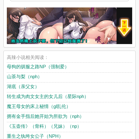
高辣小说相关阅读：
母狗的驯服之路NP（强制爱）
山茶与梨（nph）
湖底（亲父女）
转生成为肉文女主的女儿后（星际nph）
魔王母女的床上秘情（gl乱伦）
拥有金手指后她开始为所欲为（nph）
《玉壶传》（骨科）（兄妹）（np）
重生之纨绔女公子（NPH）