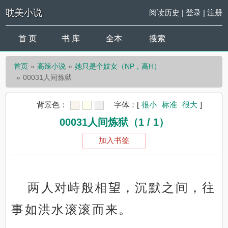
耽美小说
阅读历史
|
登录
|
注册
首 页
书 库
全本
搜索
首页
高辣小说
她只是个妓女（NP，高H）
00031人间炼狱
背景色：
字体：
[
很小
标准
很大
]
00031人间炼狱（1 / 1）
加入书签
两人对峙般相望，沉默之间，往
事如洪水滚滚而来。