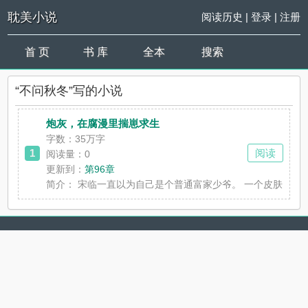
耽美小说
阅读历史
|
登录
|
注册
首 页
书 库
全本
搜索
“不问秋冬”写的小说
炮灰，在腐漫里揣崽求生
字数：35万字
1
阅读
阅读量：0
更新到：
第96章
简介：
宋临一直以为自己是个普通富家少爷。 一个皮肤白皙身