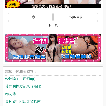
上一章
书页/目录
下一页
高辣小说相关阅读：
爱神降临（西幻np）
苏舒的性爱记录（高H）
春花傳
异种族牛郎店评鉴指南