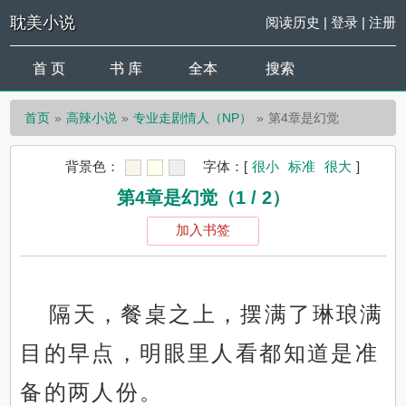
耽美小说
阅读历史
|
登录
|
注册
首 页
书 库
全本
搜索
首页
高辣小说
专业走剧情人（NP）
第4章是幻觉
背景色：
字体：
[
很小
标准
很大
]
第4章是幻觉（1 / 2）
加入书签
隔天，餐桌之上，摆满了琳琅满
目的早点，明眼里人看都知道是准
备的两人份。