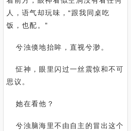
着前方，眼神看似空洞没有看任何
人，语气却玩味，“跟我同桌吃
饭，也配。”
兮浊倏地抬眸，直视兮渺。
怔神，眼里闪过一丝震惊和不可
思议。
她在看他？
兮浊脑海里不由自主的冒出这个